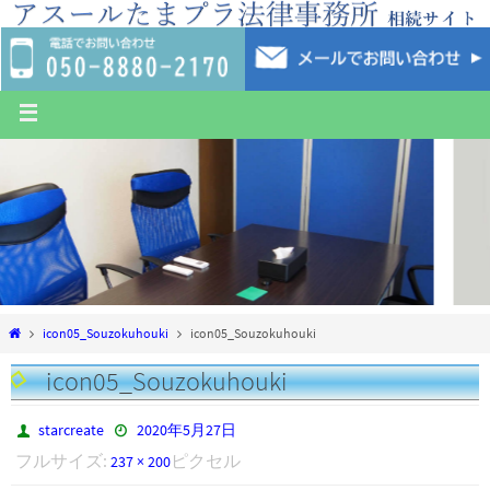
icon05_Souzokuhouki
icon05_Souzokuhouki
icon05_Souzokuhouki
starcreate
2020年5月27日
フルサイズ:
ピクセル
237 × 200