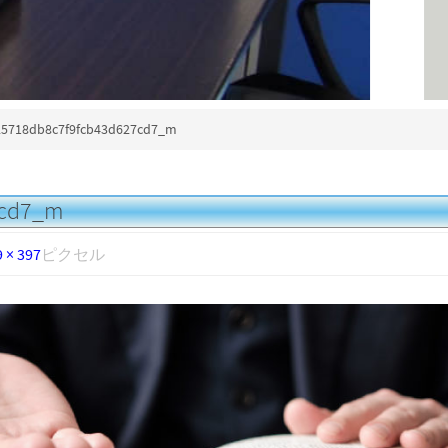
5718db8c7f9fcb43d627cd7_m
7cd7_m
 × 397
ピクセル