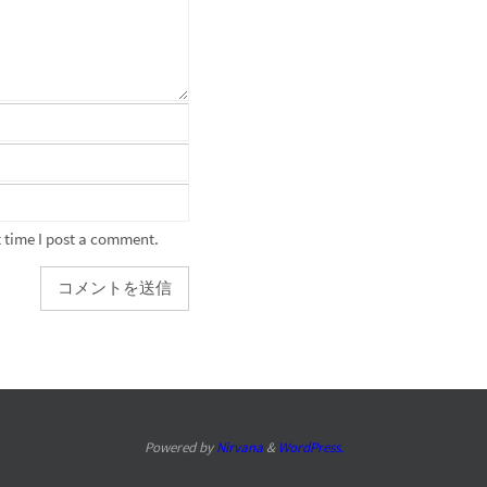
 time I post a comment.
Powered by
Nirvana
&
WordPress.