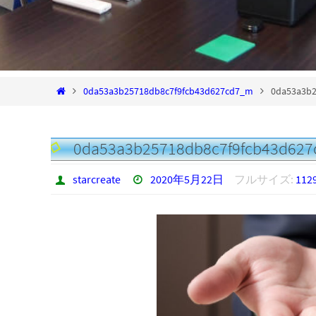
0da53a3b25718db8c7f9fcb43d627cd7_m
0da53a3b2
0da53a3b25718db8c7f9fcb43d62
starcreate
2020年5月22日
フルサイズ:
1129